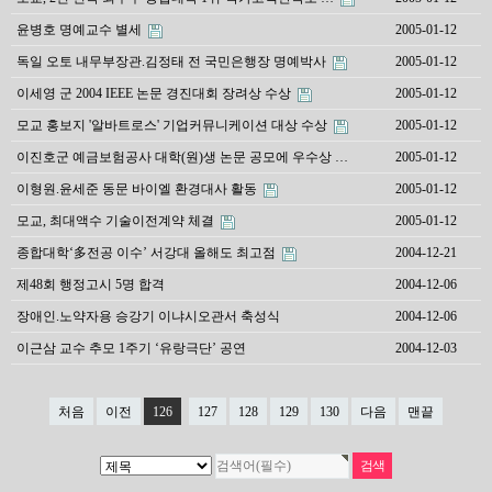
윤병호 명예교수 별세
2005-01-12
독일 오토 내무부장관.김정태 전 국민은행장 명예박사
2005-01-12
이세영 군 2004 IEEE 논문 경진대회 장려상 수상
2005-01-12
모교 홍보지 '알바트로스' 기업커뮤니케이션 대상 수상
2005-01-12
이진호군 예금보험공사 대학(원)생 논문 공모에 우수상 …
2005-01-12
이형원.윤세준 동문 바이엘 환경대사 활동
2005-01-12
모교, 최대액수 기술이전계약 체결
2005-01-12
종합대학‘多전공 이수’ 서강대 올해도 최고점
2004-12-21
제48회 행정고시 5명 합격
2004-12-06
장애인.노약자용 승강기 이냐시오관서 축성식
2004-12-06
이근삼 교수 추모 1주기 ‘유랑극단’ 공연
2004-12-03
처음
이전
126
127
128
129
130
다음
맨끝