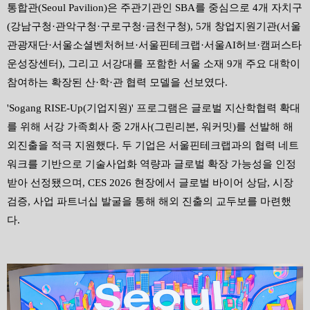
통합관
(Seoul Pavilion)
은 주관기관인
SBA
를 중심으로
4
개 자치구
(
강남구청
·
관악구청
·
구로구청
·
금천구청
), 5
개 창업지원기관
(
서울
관광재단
·
서울소셜벤처허브
·
서울핀테크랩
·
서울
AI
허브
·
캠퍼스타
운성장센터
),
그리고 서강대를 포함한 서울 소재
9
개 주요 대학이
참여하는 확장된 산
·
학
·
관 협력 모델을 선보였다
.
'Sogang RISE-Up(
기업지원
)'
프로그램은 글로벌 지산학협력 확대
를 위해 서강 가족회사 중
2
개사
(
그린리본
,
워커밋
)
를 선발해 해
외진출을 적극 지원했다
.
두 기업은 서울핀테크랩과의 협력 네트
워크를 기반으로 기술사업화 역량과 글로벌 확장 가능성을 인정
받아 선정됐으며
, CES 2026
현장에서 글로벌 바이어 상담
,
시장
검증
,
사업 파트너십 발굴을 통해 해외 진출의 교두보를 마련했
다
.