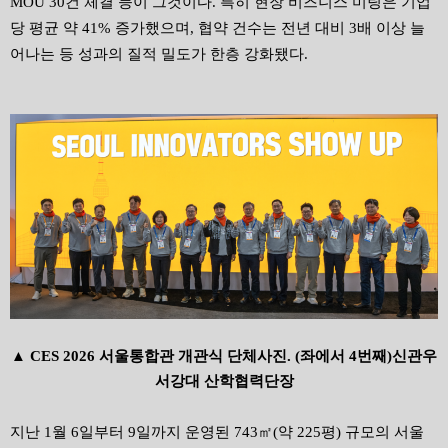
MOU 30
건 체결 등이 그것이다
.
특히 현장 비즈니스 미팅은 기업
당 평균 약
41%
증가했으며
,
협약 건수는 전년 대비
3
배 이상 늘
어나는 등 성과의 질적 밀도가 한층 강화됐다
.
▲
CES 2026
서울통합관 개관식 단체사진
. (
좌에서
4
번째
)
신관우
서강대 산학협력단장
지난
1
월
6
일부터
9
일까지 운영된
743
㎡
(
약
225
평
)
규모의 서울