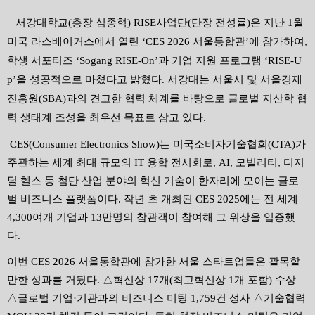
서강대학교
(
총장 심종혁
) RISE
사업단
(
단장 전성률
)
은 지난
1
월
미국 라스베이거스에서 열린
‘CES 2026
서울통합관
’
에 참가하여
,
학생 서포터즈
‘Sogang RISE-On’
과 기업 지원 프로그램
‘RISE-U
p’
을 성공적으로 마쳤다고 밝혔다
.
서강대는 서울시 및 서울경제
진흥원
(SBA)
과의 견고한 협력 체계를 바탕으로 글로벌 지산학 협
력 생태계 조성을 최우선 목표로 삼고 있다
.
CES(Consumer Electronics Show)
는 미국소비자기술협회
(CTA)
가
주관하는 세계 최대 규모의
IT
융합 전시회로
, AI,
모빌리티
,
디지
털 헬스 등 첨단 산업 분야의 혁신 기술이 한자리에 모이는 글로
벌 비즈니스 플랫폼이다
.
작년 초 개최된
CES 2025
에는 전 세계
4,300
여개 기업과
13
만명의 참관객이 참여해 그 위상을 입증했
다
.
이번
CES 2026
서울통합관에 참가한 서울 스타트업들은 괄목할
만한 성과를 거뒀다
.
△
혁신상
17
개
(
최고혁신상
1
개 포함
)
수상
△
글로벌 기업
·
기관과의 비즈니스 미팅
1,759
건 성사
△
기술협력