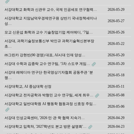
서강대학교 화학과 신관우 교수, 국제 인공세포 연구협력…
2026-05-29
서강대학교 지암남덕우경제연구원 상반기 국내정책세미나
2026-05-27
성…
모교 신운섭 화학과 교수 기술창업기업 케어메디, ‘7일…
2026-05-26
서강대, 과학기술정보통신부 박인규 과학기술혁신본부장
2026-05-22
초…
㈜그린카 강현빈(90 경영) 대표, AI시대 인재 양성…
2026-05-20
서강대 수학과 김종락 교수 연구팀, ‘5차 스도쿠 게임…
2026-05-20
서강대 레메디아 연구단·한국영상기자협회 공동주관 ‘분
2026-05-18
쟁…
서강대학교, AI 중심대학 선정
2026-05-11
서강대학교 전자공학과 박형민 교수 연구팀, 세계 최우…
2026-05-08
서강대학교 일반대학원 AI 행동학 협동과정 신효정 주임…
2026-05-06
서강대 인성교육센터, '2026 민·관·학 협력 지속가…
2026-04-29
서강대학교 입학처, '2027학년도 본교 방문 설명회'…
2026-04-23