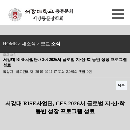
HOME
> 새소식 >
모교 소식
모교 소식
서강대 RISE사업단, CES 2026서 글로벌 지·산·학 동반 성장 프로그램
성료
작성자
최고관리자
26-01-29 11:17
조회
2,089회
댓글
0건
목록
본문
서강대
RISE
사업단
, CES 2026
서 글로벌 지
·
산
·
학
동반 성장 프로그램 성료