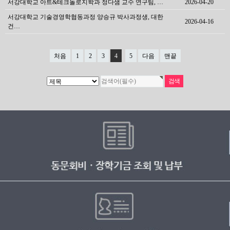
서강대학교 아트&테크놀로지학과 정다샘 교수 연구팀, …
2026-04-20
서강대학교 기술경영학협동과정 양승규 박사과정생, 대한
2026-04-16
건…
처음
1
2
3
4
5
다음
맨끝