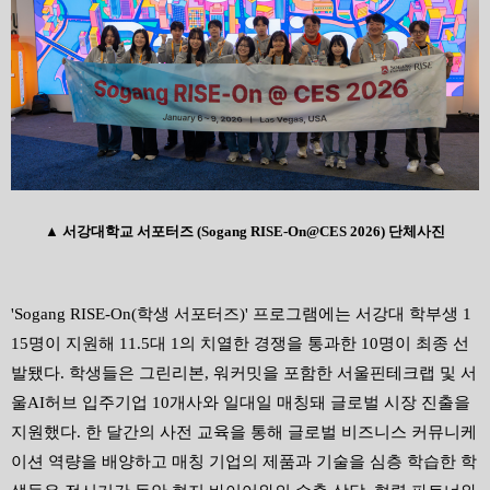
▲
서강대학교 서포터즈
(Sogang RISE-On@CES 2026)
단체사진
'Sogang RISE-On(
학생 서포터즈
)'
프로그램에는 서강대 학부생
1
15
명이 지원해
11.5
대
1
의 치열한 경쟁을 통과한
10
명이 최종 선
발됐다
.
학생들은 그린리본
,
워커밋을 포함한 서울핀테크랩 및 서
울
AI
허브 입주기업
10
개사와 일대일 매칭돼 글로벌 시장 진출을
지원했다
.
한 달간의 사전 교육을 통해 글로벌 비즈니스 커뮤니케
이션 역량을 배양하고 매칭 기업의 제품과 기술을 심층 학습한 학