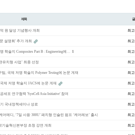
제목
0억 원 달성 기념행사 개최
최고
방문 설명회' 추가 개최
최고
Composites Part B : Engineering에…
1
최고
 기관유치형 사업’ 최종 선정
최고
제 저명 학술지 Polymer Testing에 논문 게재
최고
국제 저명 학술지 JACS에 논문 게재
최고
협력 'SynCell Asia Initiative' 참여
최고
기 국내정책세미나 성료
최고
메디, ‘7일 사용·300U’ 패치형 인슐린 펌프 ‘케어레보’ 출시
최고
학기술혁신본부장 초청 강연 개최
최고