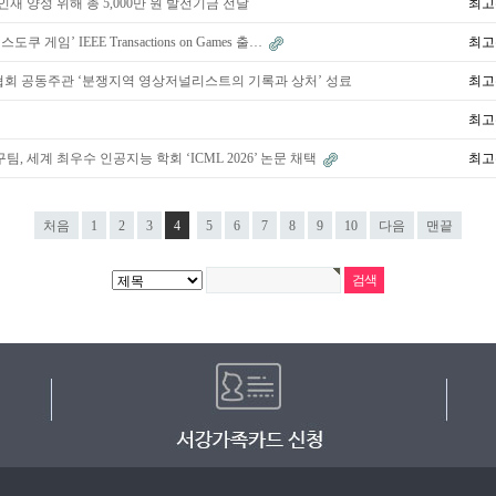
인재 양성 위해 총 5,000만 원 발전기금 전달
최고
게임’ IEEE Transactions on Games 출…
최고
회 공동주관 ‘분쟁지역 영상저널리스트의 기록과 상처’ 성료
최고
최고
 세계 최우수 인공지능 학회 ‘ICML 2026’ 논문 채택
최고
처음
1
2
3
4
5
6
7
8
9
10
다음
맨끝