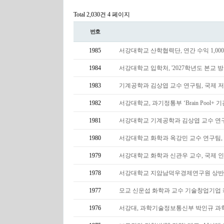
Total 2,030건
4 페이지
번호
1985
서강대학교 산학협력단, 연간 수익 1,00
1984
서강대학교 입학처, '2027학년도 본교 
1983
기계공학과 김상엽 교수 연구팀, 국제 저명 학술지 
1982
서강대학교, 과기정통부 ‘Brain Pool+
1981
서강대학교 기계공학과 김상엽 교수 연구팀, 국
1980
서강대학교 화학과 옥강민 교수 연구팀, 
1979
서강대학교 화학과 신관우 교수, 국제 인공세포 연구
1978
서강대학교 지암남덕우경제연구원 상반
1977
모교 신운섭 화학과 교수 기술창업기업 케어
1976
서강대, 과학기술정보통신부 박인규 과