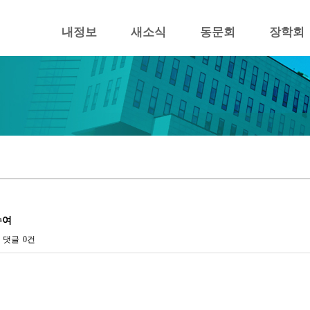
내정보
새소식
동문회
장학회
수여
댓글
0건