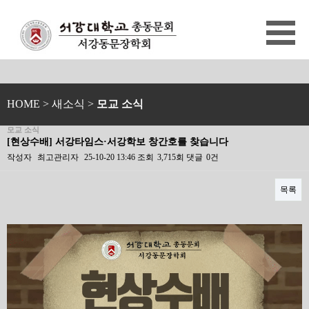
HOME
> 새소식 >
모교 소식
모교 소식
[현상수배] 서강타임스·서강학보 창간호를 찾습니다
작성자
최고관리자
25-10-20 13:46
조회
3,715회
댓글
0건
목록
본문