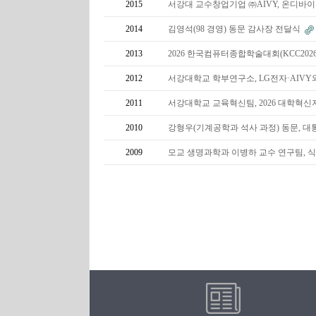
2015
서강대 교수창업기업 ㈜AIVY, 온디바이스 
2014
김영석(98 경영) 동문 감사장 전달식
2013
2026 한국컴퓨터종합학술대회(KCC20
2012
서강대학교 학부연구소, LG전자·AIVY
2011
서강대학교 교육혁신팀, 2026 대학혁
2010
강형우(기계공학과 석사 과정) 동문, 
2009
모교 생명과학과 이병하 교수 연구팀, 식물의 