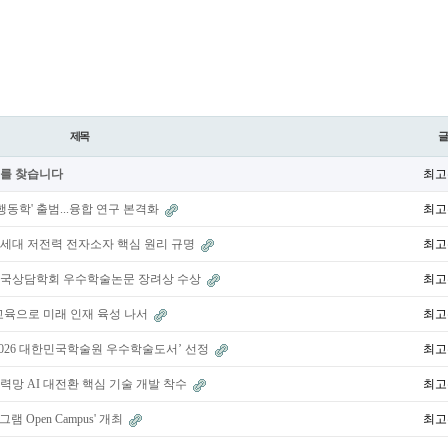
제목
호를 찾습니다
최고
 행동학' 출범...융합 연구 본격화
최고
차세대 저전력 전자소자 핵심 원리 규명
최고
 한국상담학회 우수학술논문 장려상 수상
최고
 교육으로 미래 인재 육성 나서
최고
2026 대한민국학술원 우수학술도서’ 선정
최고
력망 AI 대전환 핵심 기술 개발 착수
최고
Open Campus' 개최
최고