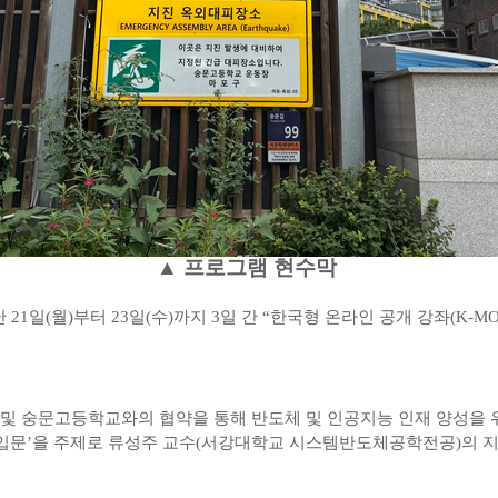
▲ 프로그램 현수막
난
21
일
(
월
)
부터
23
일
(
수
)
까지
3
일 간
“
한국형 온라인 공개 강좌
(K-M
및 숭문고등학교와의 협약을 통해 반도체 및 인공지능 인재 양성을
입문
’
을 주제로 류성주 교수
(
서강대학교 시스템반도체공학전공
)
의 