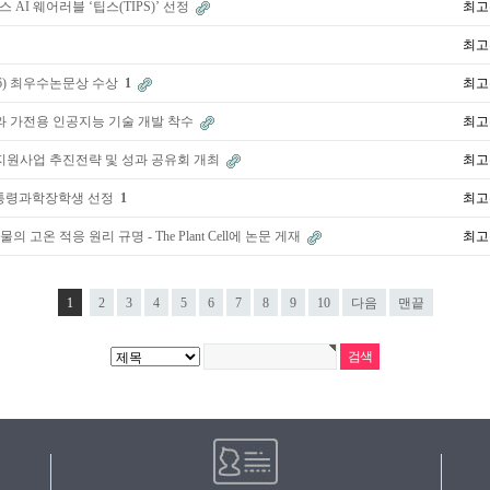
AI 웨어러블 ‘팁스(TIPS)’ 선정
최고
최고
26) 최우수논문상 수상
1
최고
와 가전용 인공지능 기술 개발 착수
최고
신지원사업 추진전략 및 성과 공유회 개최
최고
대통령과학장학생 선정
1
최고
고온 적응 원리 규명 - The Plant Cell에 논문 게재
최고
1
2
3
4
5
6
7
8
9
10
다음
맨끝