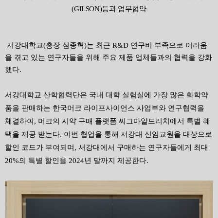
(GILSON)
등과 업무협약
서강대학교
(
총장 심종혁
)
는 최근
R&D
연구비 부족으로 어려움
을 겪고 있는 연구자들을 위해 주요 제품 업체들과의 협력을 강화
했다
.
서강대학교 산학협력단은 국내 대학 실험실에 가장 많은 화학약
품을 판매하는 한국머크 라이프사이언스 사업부와 연구협력을
체결하여
,
머크의 시약 구매 플랫폼 씨그마알드리치에서 특별 혜
택을 제공 받는다
.
이번 협업을 통해 서강대 신임교원을 대상으로
할인 코드가 부여되며
,
서강대에서 구매하는 연구자들에게 최대
20%
의 특별 할인을
2024
년 말까지 제공한다
.