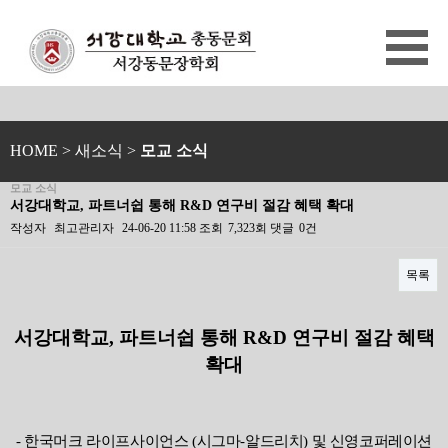
HOME
> 새소식 >
모교 소식
모교 소식
서강대학교, 파트너쉽 통해 R&D 연구비 절감 혜택 확대
작성자
최고관리자
24-06-20 11:58
조회
7,323회
댓글
0건
목록
본문
서강대학교
,
파트너쉽 통해
R&D
연구비 절감 혜택
확대
-
한국머크 라이프사이언스
(
시그마
-
알드리치
)
및 신영코퍼레이션