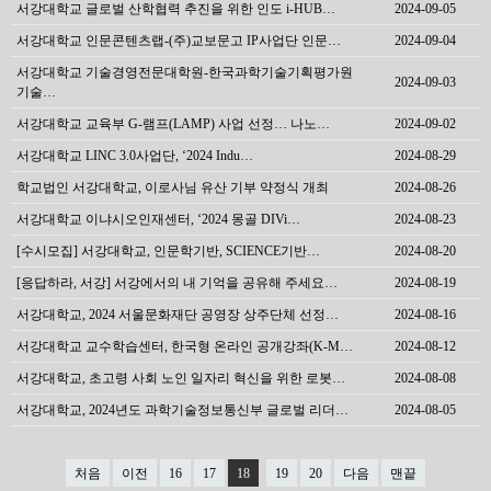
서강대학교 글로벌 산학협력 추진을 위한 인도 i-HUB…
2024-09-05
서강대학교 인문콘텐츠랩-(주)교보문고 IP사업단 인문…
2024-09-04
서강대학교 기술경영전문대학원-한국과학기술기획평가원
2024-09-03
기술…
서강대학교 교육부 G-램프(LAMP) 사업 선정… 나노…
2024-09-02
서강대학교 LINC 3.0사업단, ‘2024 Indu…
2024-08-29
학교법인 서강대학교, 이로사님 유산 기부 약정식 개최
2024-08-26
서강대학교 이냐시오인재센터, ‘2024 몽골 DIVi…
2024-08-23
[수시모집] 서강대학교, 인문학기반, SCIENCE기반…
2024-08-20
[응답하라, 서강] 서강에서의 내 기억을 공유해 주세요…
2024-08-19
서강대학교, 2024 서울문화재단 공영장 상주단체 선정…
2024-08-16
서강대학교 교수학습센터, 한국형 온라인 공개강좌(K-M…
2024-08-12
서강대학교, 초고령 사회 노인 일자리 혁신을 위한 로봇…
2024-08-08
서강대학교, 2024년도 과학기술정보통신부 글로벌 리더…
2024-08-05
처음
이전
16
17
18
19
20
다음
맨끝