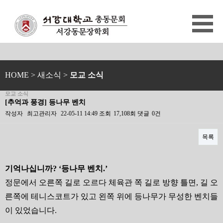
HOME
> 새소식 >
모교 소식
모교 소식
[추억과 풍경] 등나무 벤치
작성자
최고관리자
22-05-11 14:49
조회
17,108회
댓글
0건
목록
본문
기억나십니까
? ‘
등나무 벤치
.’
정문에서 오른쪽 길로 오르다 체육관 쪽 길로 방향 틀면
,
길 오
른쪽에 테니스코트가 있고 왼쪽 위에 등나무가 무성한 벤치들
이 있었습니다
.