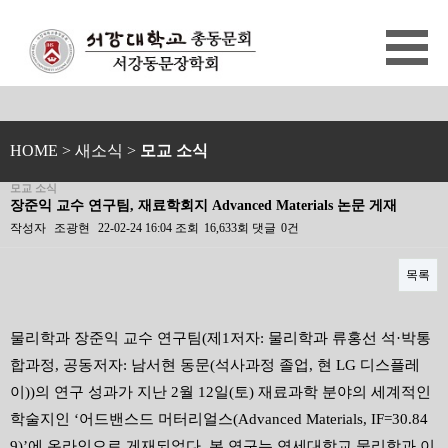
HOME
> 새소식 >
모교 소식
모교 소식
장준익 교수 연구팀, 재료학회지 Advanced Materials 논문 게재
작성자
조광현
22-02-24 16:04
조회
16,633회
댓글
0건
목록
본문
물리학과 장준익 교수 연구팀
(
제
1
저자
:
물리학과 류홍선 석
·
박통
합과정
,
공동저자
:
남서현 동문
(
석사과정 졸업
,
현
LG
디스플레
이
))
의 연구 성과가 지난
2
월
12
일
(
토
)
재료과학 분야의 세계적인
학술지인
‘
어드밴스드 머터리얼스
(Advanced Materials, IF=30.84
9)’
에 온라인으로 게재되었다
.
본 연구는 연세대학교 물리학과 이