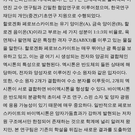
연진 교수 연구팀과 긴밀한 협업연구로 이루어졌으며
,
한국연구
재단의 개인
(
중견
)
기초연구 지원으로 수행되었다
.
할로겐화 페로브스카이트는 유기 양이온
(A),
금속 양이온
(B),
할
로겐 음이온
(X)
이라고 부르는 세 가지 성분이
1:1:3
의 비율로
,
육
면체나 팔면체 같은 특정한 격자 구조
(ABX3)
를 이루고 있는 물질
을 말한다
.
할로겐화 페로브스카이트는 매우 뛰어난 광 특성을 보
유하고 있고
,
이는 광 여기 시 생성되는 전자와 양공의 결합체인
엑시톤의 특성으로 발현된다
.
엑시톤은 반도체의 들뜬 상태에 해
당하며
,
전자와 양성자로 이루어진 수소 원자와 같은 입자이다
.
또한
,
수소 원자
2
개가 결합하여 수소 분자를 이루듯이
, 2
개의 엑
시톤이 서로 결합하면 바이엑시톤을 형성할 수 있다
.
바이엑시톤
은 반도체의 분광학적 초미세 구조 연구
,
스핀 소자 및 양자 광원
에 응용 가능성이 있기 때문에 매우 중요하다
.
일반적으로 페로브
스카이트의 바이엑시톤은 양자가둠효과가 강하게 발현되는 저차
원 구조에서만 한정되어 존재하는 것으로 학계에 널리 알려져 왔
지만
,
본 연구팀은 기존의 학설을 뒤집는 새로운 결과를 도출하였