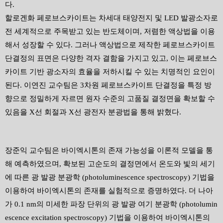
다
.
할로겐화 페로브스카이트는 차세대 태양전지 및
LED
발광소자로
전 세계적으로 주목받고 있는 반도체이며
,
저렴한 액상법을 이용
해서 성장할 수 있다
.
그러나 액상법으로 제작한 페로브스카이트
단결정의 표면은 다양한 격자 결함을 가지고 있고
,
이는 페로브스
카이트 기반 광소자의 효율을 저하시킬 수 있는 치명적인 요인이
된다
.
이연진 교수팀은
3
차원 페로브스카이트 단결정을 특정 방
향으로 정밀하게 자르면 원자 수준의 고품질 결정면을 확보할 수
있음을
X
선 회절과
X
선 광전자 분광법을 통해 밝혔다
.
장준익 교수팀은 바이엑시톤의 존재 가능성을 이론적 모델을 통
해 예측하였으며
,
확보된 고순도의 결정면에서 온도와 빛의 세기
에 따른 광 발광 분광학
(photoluminescence spectroscopy)
기법을
이용하여 바이엑시톤의 존재를 실험적으로 증명하였다
.
더 나아
가
0.1 nm
의 미세한 파장 단위의 광 발광 여기 분광학
(photolumin
escence excitation spectroscopy)
기법을 이용하여 바이엑시톤의