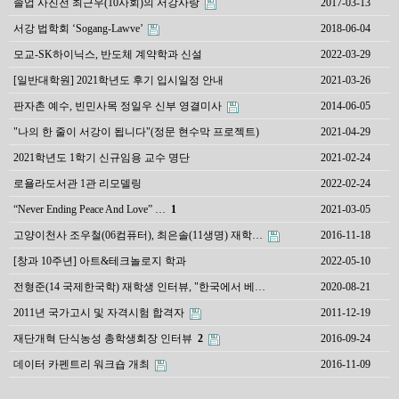
졸업 사진전 최근우(10사회)의 서강사랑
2017-03-13
서강 법학회 ‘Sogang-Lawve’
2018-06-04
모교-SK하이닉스, 반도체 계약학과 신설
2022-03-29
[일반대학원] 2021학년도 후기 입시일정 안내
2021-03-26
판자촌 예수, 빈민사목 정일우 신부 영결미사
2014-06-05
"나의 한 줄이 서강이 됩니다"(정문 현수막 프로젝트)
2021-04-29
2021학년도 1학기 신규임용 교수 명단
2021-02-24
로욜라도서관 1관 리모델링
2022-02-24
“Never Ending Peace And Love” …
1
2021-03-05
고양이천사 조우철(06컴퓨터), 최은솔(11생명) 재학…
2016-11-18
[창과 10주년] 아트&테크놀로지 학과
2022-05-10
전형준(14 국제한국학) 재학생 인터뷰, "한국에서 베…
2020-08-21
2011년 국가고시 및 자격시험 합격자
2011-12-19
재단개혁 단식농성 총학생회장 인터뷰
2
2016-09-24
데이터 카펜트리 워크숍 개최
2016-11-09