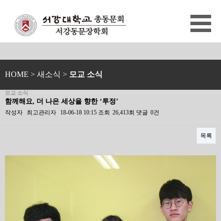
HOME
> 새소식 >
모교 소식
모교 소식
함께해요, 더 나은 세상을 향한 ‘투정’
작성자
최고관리자
18-06-18 10:15
조회
26,413회
댓글
0건
목록
본문