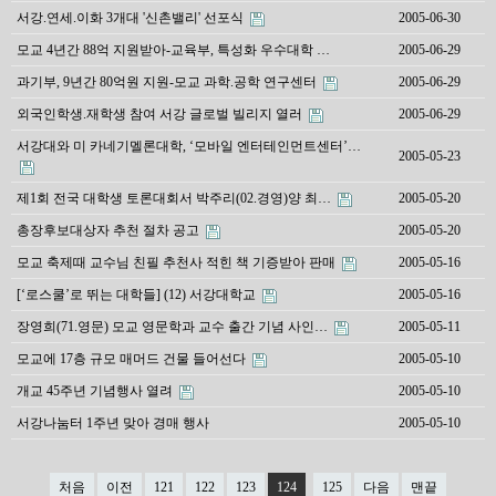
서강.연세.이화 3개대 '신촌밸리' 선포식
2005-06-30
모교 4년간 88억 지원받아-교육부, 특성화 우수대학 …
2005-06-29
과기부, 9년간 80억원 지원-모교 과학.공학 연구센터
2005-06-29
외국인학생.재학생 참여 서강 글로벌 빌리지 열러
2005-06-29
서강대와 미 카네기멜론대학, ‘모바일 엔터테인먼트센터’…
2005-05-23
제1회 전국 대학생 토론대회서 박주리(02.경영)양 최…
2005-05-20
총장후보대상자 추천 절차 공고
2005-05-20
모교 축제때 교수님 친필 추천사 적힌 책 기증받아 판매
2005-05-16
[‘로스쿨’로 뛰는 대학들] (12) 서강대학교
2005-05-16
장영희(71.영문) 모교 영문학과 교수 출간 기념 사인…
2005-05-11
모교에 17층 규모 매머드 건물 들어선다
2005-05-10
개교 45주년 기념행사 열려
2005-05-10
서강나눔터 1주년 맞아 경매 행사
2005-05-10
처음
이전
121
122
123
124
125
다음
맨끝