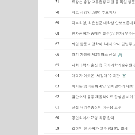
71
류장선 총장 교류협정 체결 등 독일 방
70
작고 서강인 398명 추모미사
69
차복희양, 최윤섭군 대학생 안보토론대
68
전자공학과 송태경 교수(77.전자) 우수
67
퇴임 앞둔 서강학파 1세대 막내 김병주
66
경기 가평에 제2캠퍼스 신설
65
사회과학자 출신 첫 국가과학기술위원 
64
대학가 이곳은- 서강대 '수족관'
63
이지원(영미문화 4)양 '영어말하기 대회'
62
첨단소재 응용 제올라이트 합성법 세계 
61
신설 대외부총장에 이우용 교수
60
공인회계사 73명 최종 합격
59
길현익 전 사학과 교수 9월 9일 별세