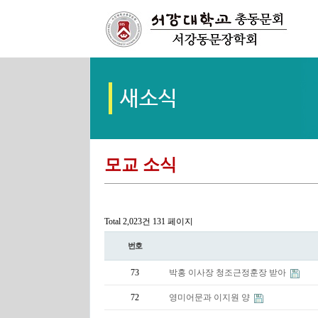
모교 소식
Total 2,023건
131 페이지
번호
73
박홍 이사장 청조근정훈장 받아
72
영미어문과 이지원 양