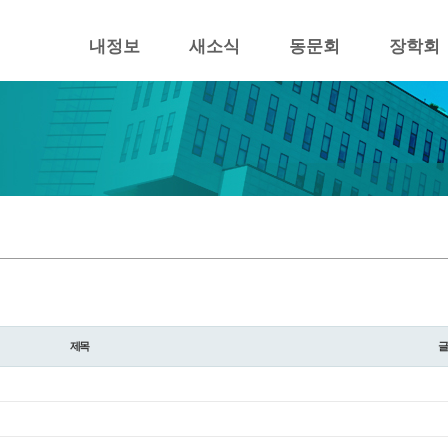
내정보
새소식
동문회
장학회
제목