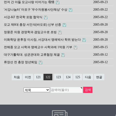
먼저 간 아들 모교사랑 이어가는 母情
2005-09-23
'서강나눔터' 마포구 '우수자원봉사단체상' 수상
2005-09-22
서강-KF 한국학 포럼 협약식
2005-09-22
모교 제6대 총장 서인석(바오로) 신부 선종
2005-09-20
정몽준 의원 경영학과 겸임교수로 초빙
2005-09-20
이화학당 윤후정 이사장, 서강대서 명예박사 학위 받는다
2005-09-20
전해종 모교 사학과 명예교수 사학과에 1억원 기부
2005-09-15
대구가톨릭대. 성균관대와 교류협정 체결
2005-09-12
류장선 전 총장 정년퇴임
2005-09-12
처음
이전
121
122
123
124
125
다음
맨끝