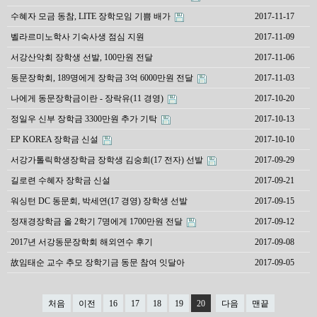
수혜자 모금 동참, LITE 장학모임 기쁨 배가
2017-11-17
벨라르미노학사 기숙사생 점심 지원
2017-11-09
서강산악회 장학생 선발, 100만원 전달
2017-11-06
동문장학회, 189명에게 장학금 3억 6000만원 전달
2017-11-03
나에게 동문장학금이란 - 장락유(11 경영)
2017-10-20
정일우 신부 장학금 3300만원 추가 기탁
2017-10-13
EP KOREA 장학금 신설
2017-10-10
서강가톨릭학생장학금 장학생 김숭희(17 전자) 선발
2017-09-29
길로련 수혜자 장학금 신설
2017-09-21
워싱턴 DC 동문회, 박세연(17 경영) 장학생 선발
2017-09-15
정재경장학금 올 2학기 7명에게 1700만원 전달
2017-09-12
2017년 서강동문장학회 해외연수 후기
2017-09-08
故임태순 교수 추모 장학기금 동문 참여 잇달아
2017-09-05
처음
이전
16
17
18
19
20
다음
맨끝