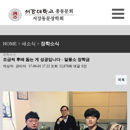
HOME
> 새소식 >
장학소식
장학소식
조금씩 후배 돕는 게 성공입니다 - 알퐁소 장학금
작성자
관리자
17-06-01 17:22
조회
12,878회
댓글
0건
목록
본문