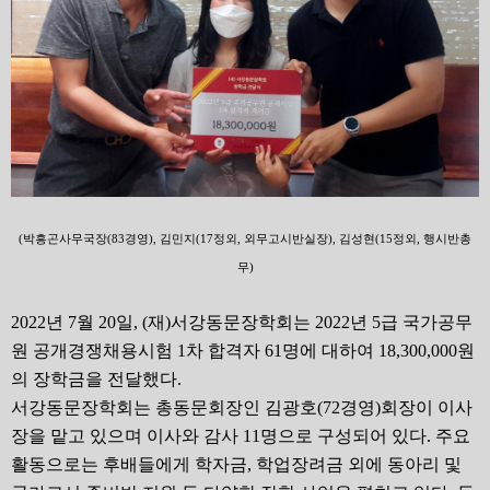
(
박흥곤사무국장
(83
경영
),
김민지
(17
정외
,
외무고시반실장
),
김성현
(15
정외
,
행시반총
무
)
2022
년
7
월
20
일
, (
재
)
서강동문장학회는
2022
년
5
급 국가공무
원 공개경쟁채용시험
1
차 합격자
61
명에 대하여
18,300,000
원
의 장학금을 전달했다
.
서강동문장학회는 총동문회장인 김광호
(72
경영
)
회장이 이사
장을 맡고 있으며 이사와 감사
11
명으로 구성되어 있다
.
주요
활동으로는 후배들에게 학자금
,
학업장려금 외에 동아리 및