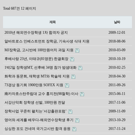
Total 687건
12 페이지
제목
날짜
2010년 해외연수장학생 1차 합격자 공지
2009-12-01
알바트로스 인베스트먼트 장학금, 기숙사생 식대 지원
2018-08-06
MJ장학금, 고시반에 100만원어치 과일 지원
2010-03-09
후배사랑 23년, 이태규(81영문) 한결회장
2010-10-19
1박2일 장학생MT, 선후배 34명 참가 밤샘대화
2010-02-25
화학과 동문회, 재학생 MT와 학술제 지원
2018-04-30
73경상 동기회 1900만원 SOFEX 지원
2011-09-26
南카자흐스탄주립대 교수 홍지전(98철학) 이사
2015-06-11
서강산악회 장학생 선발, 100만원 전달
2017-11-06
장학사업 꾸준히 펼치는‘서강출판포럼’
2009-11-09
영어와 세계를 배우다-해외연수장학생 후기
2013-10-29
싱싱한 포도 건네며 국가고시반 합격 응원
2017-11-24