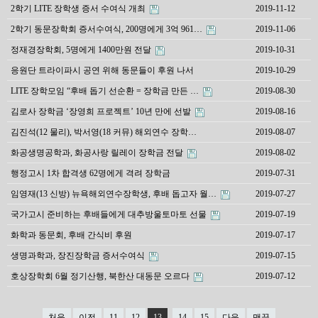
2학기 LITE 장학생 증서 수여식 개최
2019-11-12
2학기 동문장학회 증서수여식, 200명에게 3억 961…
2019-11-06
정재경장학회, 5명에게 1400만원 전달
2019-10-31
응원단 트라이파시 공연 위해 동문들이 후원 나서
2019-10-29
LITE 장학모임 “후배 돕기 선순환 = 장학금 만든 …
2019-08-30
김로사 장학금 ‘장영희 프로젝트’ 10년 만에 선발
2019-08-16
김진석(12 물리), 박서영(18 커뮤) 해외연수 장학…
2019-08-07
화공생명공학과, 화공사랑 릴레이 장학금 전달
2019-08-02
행정고시 1차 합격생 62명에게 격려 장학금
2019-07-31
임영재(13 신방) 뉴욕해외연수장학생, 후배 돕고자 월…
2019-07-27
국가고시 준비하는 후배들에게 대추방울토마토 선물
2019-07-19
화학과 동문회, 후배 간식비 후원
2019-07-17
생명과학과, 장진장학금 증서수여식
2019-07-15
호상장학회 6월 정기산행, 북한산 대동문 오르다
2019-07-12
처음
이전
11
12
13
14
15
다음
맨끝