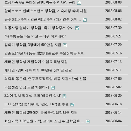
호상가족 6월 북한산 산행, 박문수 이사장 동참
2018-08-08
알바트로스 인베스트먼트 장학금, 기숙사생 식대 지원
2018-08-06
유수현(15 수학), 임근택(12 수학) 해외연수 장학…
2018-08-02
화공사랑 릴레이 장학금 1학기 장학증서 수여
2018-07-30
"대추방울토마토 먹고 무더위 이겨내렴"
2018-07-27
김의기 장학금, 3명에게 600만원 지급
2018-07-20
김준오(70전자) 동문, 故임태순교수 추모장학금 400…
2018-07-16
새터민 장학생 계절학기 수업료 특별지원
2018-07-13
새터민 2명에게 매학기 100만원 장학금 전달
2018-07-11
화학과 동문회, 연구프로젝트실 비품 지원 • 간식 선물
2018-07-06
마음챙김 명상 으로 차분하게
2018-07-02
3회에 걸쳐 장학생 초청 '화목한 식사'
2018-06-20
LITE 장학생 증서수여, 8년간 7.6억원 후원
2018-06-18
새터민 입학생 2명에게 등록금·학업장려금 지원
2018-06-14
화요가족 3106만원 기탁, 프라이스 신부 장학금 61…
2018-06-04