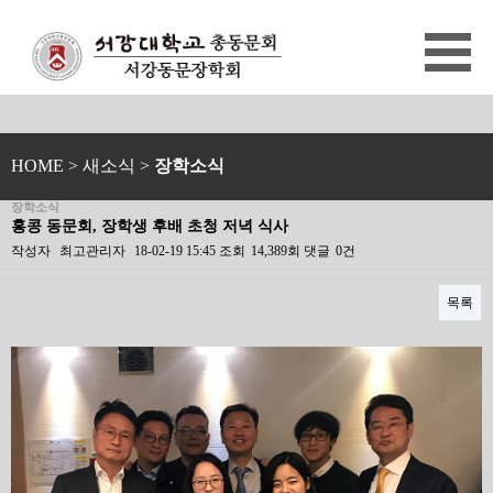
HOME
> 새소식 >
장학소식
장학소식
홍콩 동문회, 장학생 후배 초청 저녁 식사
작성자
최고관리자
18-02-19 15:45
조회
14,389회
댓글
0건
목록
본문