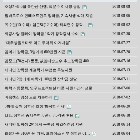
호상가족 6월 북한산 산행, 박문수 이사장 동참
2018-08-08
알바트로스 인베스트먼트 장학금, 기숙사생 식대 지원
2018-08-06
유수현(15 수학), 임근택(12 수학) 해외연수 장학…
2018-08-02
화공사랑 릴레이 장학금 1학기 장학증서 수여
2018-07-30
"대추방울토마토 먹고 무더위 이겨내렴"
2018-07-27
김의기 장학금, 3명에게 600만원 지급
2018-07-20
김준오(70전자) 동문, 故임태순교수 추모장학금 400…
2018-07-16
새터민 장학생 계절학기 수업료 특별지원
2018-07-13
새터민 2명에게 매학기 100만원 장학금 전달
2018-07-11
화학과 동문회, 연구프로젝트실 비품 지원 • 간식 선물
2018-07-06
마음챙김 명상 으로 차분하게
2018-07-02
3회에 걸쳐 장학생 초청 '화목한 식사'
2018-06-20
LITE 장학생 증서수여, 8년간 7.6억원 후원
2018-06-18
새터민 입학생 2명에게 등록금·학업장려금 지원
2018-06-14
화요가족 3106만원 기탁, 프라이스 신부 장학금 61…
2018-06-04