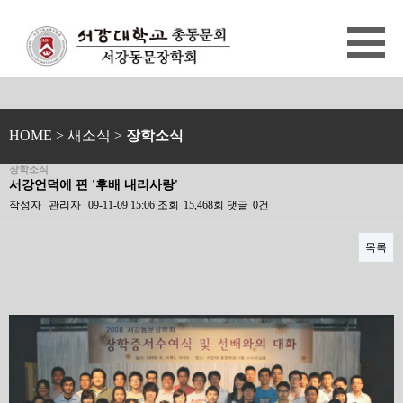
HOME
> 새소식 >
장학소식
장학소식
서강언덕에 핀 '후배 내리사랑'
작성자
관리자
09-11-09 15:06
조회
15,468회
댓글
0건
목록
본문