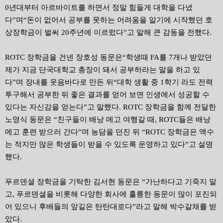
0년대부터 아르바이트를 하면서 정말 힘들게 대학을 다녔
다”며“돈이 없어서 공부를 못하는 어려움을 알기에 시작했던 호
상장학금이 벌써 20주년에 이르렀다”고 말해 큰 감동을 전했다.
ROTC 장학금을 건넨 장호성 동문은“학생때 FA를 7개나 받았던
제가 지금 단국대학교 총장이 돼서 공부하라는 말을 하고 있
다”며 장내를 웃음바다로 만든 뒤“대학 생활 중 1학기 라도 전력
투구해서 공부한 뒤 좋은 결과를 얻어 보면 인생에서 성공할 수
있다는 자신감을 얻는다”고 말했다. ROTC 장학금을 함께 전달한
노영식 동문은 “친구들이 배낭 메고 여행갈 때, ROTC들은 배낭
메고 훈련 받으러 간다”며 농담을 던진 뒤 “ROTC 장학금은 액수
는 적지만 많은 학생들이 받을 수 있도록 운영하고 있다”고 설명
했다.
푸르덴셜 장학금을 기탁한 김서현 동문은 “가난하다고 기죽지 말
고, 푸르덴셜을 비롯해 다양한 회사에 훌륭한 동문이 많이 포진되
어 있으니 후배들의 앞길은 탄탄대로다”라고 말해 박수갈채를 받
았다.