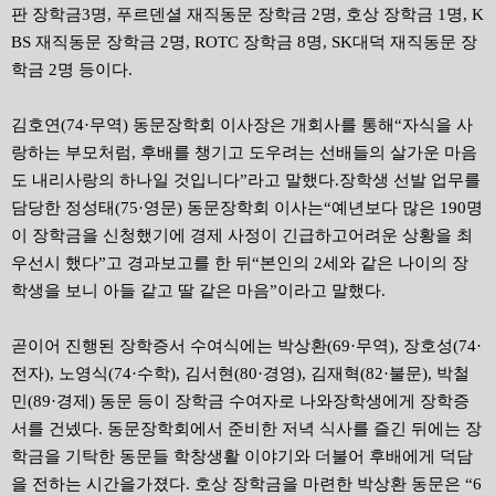
판 장학금3명, 푸르덴셜 재직동문 장학금 2명, 호상 장학금 1명, K
BS 재직동문 장학금 2명, ROTC 장학금 8명, SK대덕 재직동문 장
학금 2명 등이다.
김호연(74·무역) 동문장학회 이사장은 개회사를 통해“자식을 사
랑하는 부모처럼, 후배를 챙기고 도우려는 선배들의 살가운 마음
도 내리사랑의 하나일 것입니다”라고 말했다.장학생 선발 업무를
담당한 정성태(75·영문) 동문장학회 이사는“예년보다 많은 190명
이 장학금을 신청했기에 경제 사정이 긴급하고어려운 상황을 최
우선시 했다”고 경과보고를 한 뒤“본인의 2세와 같은 나이의 장
학생을 보니 아들 같고 딸 같은 마음”이라고 말했다.
곧이어 진행된 장학증서 수여식에는 박상환(69·무역), 장호성(74·
전자), 노영식(74·수학), 김서현(80·경영), 김재혁(82·불문), 박철
민(89·경제) 동문 등이 장학금 수여자로 나와장학생에게 장학증
서를 건넸다. 동문장학회에서 준비한 저녁 식사를 즐긴 뒤에는 장
학금을 기탁한 동문들 학창생활 이야기와 더불어 후배에게 덕담
을 전하는 시간을가졌다. 호상 장학금을 마련한 박상환 동문은 “6