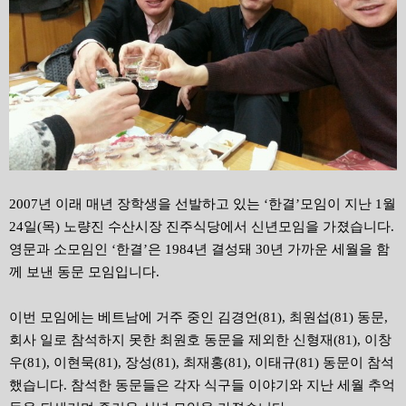
2007년 이래 매년 장학생을 선발하고 있는 ‘한결’모임이 지난 1월
24일(목) 노량진 수산시장 진주식당에서 신년모임을 가졌습니다.
영문과 소모임인 ‘한결’은 1984년 결성돼 30년 가까운 세월을 함
께 보낸 동문 모임입니다.
이번 모임에는 베트남에 거주 중인 김경언(81), 최원섭(81) 동문,
회사 일로 참석하지 못한 최원호 동문을 제외한 신형재(81), 이창
우(81), 이현묵(81), 장성(81), 최재홍(81), 이태규(81) 동문이 참석
했습니다. 참석한 동문들은 각자 식구들 이야기와 지난 세월 추억