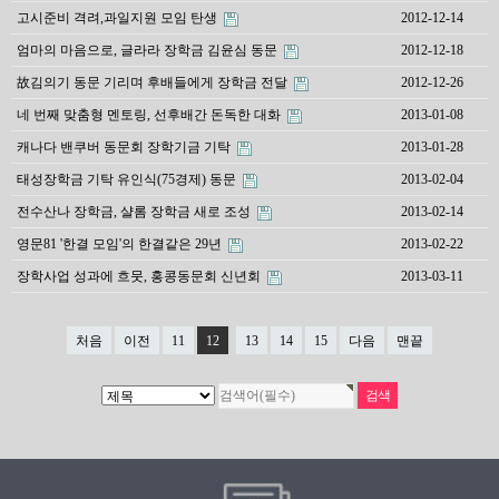
고시준비 격려,과일지원 모임 탄생
2012-12-14
엄마의 마음으로, 글라라 장학금 김윤심 동문
2012-12-18
故김의기 동문 기리며 후배들에게 장학금 전달
2012-12-26
네 번째 맞춤형 멘토링, 선후배간 돈독한 대화
2013-01-08
캐나다 밴쿠버 동문회 장학기금 기탁
2013-01-28
태성장학금 기탁 유인식(75경제) 동문
2013-02-04
전수산나 장학금, 샬롬 장학금 새로 조성
2013-02-14
영문81 '한결 모임'의 한결같은 29년
2013-02-22
장학사업 성과에 흐뭇, 홍콩동문회 신년회
2013-03-11
처음
이전
11
12
13
14
15
다음
맨끝