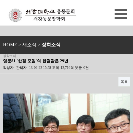
HOME
> 새소식 >
장학소식
장학소식
영문81 '한결 모임'의 한결같은 29년
작성자
관리자
13-02-22 15:58
조회
12,716회
댓글
0건
목록
본문