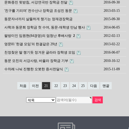
문화증진 뒷받침, 서강연극반 장학금 전달
2016-09-30
'친구를 기리며' 전수산나 장학금 조성진 동문
2013-03-15
동문자녀까지 살뜰하게 챙기는 정재경장학금
2015-09-30
사학과 동문회 장학금 첫 수여, 동문-재학생 만남 행사
2014-06-05
팔방미인 임원현(84경영)의 엄청난 후배사랑
2
2012-02-13
영문81 '한결 모임'의 한결같은 29년
2013-02-22
친정찾은 딸 챙기듯 정겨운 글라라 장학생 모임
2016-06-07
동문 모친의 서강사랑, 바울라 장학금 기부
2010-10-12
수차례 나눠 진행한 오붓한 증서전달식
2015-11-09
처음
이전
21
22
23
24
25
다음
맨끝