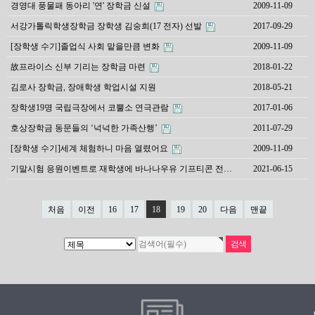
경영대 풍물패 동아리 '연' 장학금 신설
2009-11-09
서강가톨릭학생장학금 장학생 김숭희(17 전자) 선발
2017-09-29
[장학생 수기]졸업식 사회 맡을만큼 변화
2009-11-09
故프라이스 신부 기리는 장학금 마련
2018-01-22
김로사 장학금, 장애학생 학업시설 지원
2018-05-21
장학생19명 국립극장에서 코뿔소 연극관람
2017-01-06
호상장학금 동문들의 ‘넉넉한 가족산행’
2011-07-29
[장학생 수기]세계 체험하니 마음 열렸어요
2009-11-09
기말시험 응원이벤트로 재학생에 바나나우유 기프티콘 전…
2021-06-15
처음
이전
16
17
18
19
20
다음
맨끝