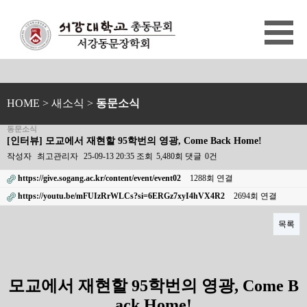
HOME
> 새소식 >
동문소식
동문소식
[인터뷰] 모교에서 재현할 95학번의 영광, Come Back Home!
작성자
최고관리자
25-09-13 20:35
조회
5,480회
댓글
0건
https://give.sogang.ac.kr/content/event/event02
1288회 연결
https://youtu.be/mFUIzRrWLCs?si=6ERGz7xyI4hVX4R2
2694회 연결
목록
본문
모교에서 재현할
95
학번의 영광
, Come B
ack Home!