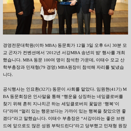
경영전문대학원(이하 MBA) 동문회가 12월 3일 오후 6시 30분 모
교 곤자가 컨벤션에서 '2012년 서강MBA 송년의 밤' 행사를 개최
했습니다. MBA 동문 100여 명이 참석한 가운데, 이태수 모교 산
학부총장과 민재형(79 경영) MBA원장이 참석해 자리를 빛냈습
니다.
공식행사는 인묘환(32기) 동문이 사회를 맡았다. 임원현(41기) M
BA 동문회장은 인사말을 통해 “행운을 상징하는 네잎클로버를
찾기 위해 흔히 지나치곤 하는 세잎클로버의 꽃말은 ‘행복’이
다”라며 “멀리 있는 행운보다는 가까이 있는 행복을 찾았으면 좋
겠다”라고 말했습니다. 이태수 부총장은 “서강이라는 좋은 브랜
드에 앞으로도 많은 성원 부탁드린다"라고 당부했고 민재형 원장