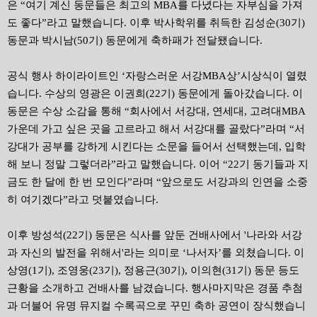
은 “여기 계신 동문들은 최고의 MBA를 다녔다는 자부심을 가져
도 좋다”라고 말했습니다. 이후 박사학위를 취득한 김성순(30기)
동문과 박시남(50기) 동문에게 축하패가 전달됐습니다.
공식 행사 하이라이트인 ‘자랑스러운 서강MBA상’시상식이 열렸
습니다. 수상의 영광은 이권희(22기) 동문에게 돌아갔습니다. 이
동문은 수상 소감을 통해 “회사에서 서강대, 연세대, 고려대MBA
가운데 가고 싶은 곳을 고르라고 해서 서강대를 골랐다”라며 “서
강대가 공부를 강하게 시킨다는 소문을 들어서 선택했는데, 입학
해 보니 정말 그렇더라”라고 말했습니다. 이어 “22기 동기들과 지
금도 한 달에 한 번 모인다”라며 “앞으로도 서강과의 인연을 소중
히 여기겠다”라고 덧붙였습니다.
이후 방성석(22기) 동문은 식사를 앞둔 건배사에서 '나라와 서강
과 자신의 발전을 위해서'라는 의미로 ‘나서자’를 외쳤습니다. 이
상영(1기), 조영웅(23기), 정용근(30기), 이의현(31기) 동문 등도
근황을 소개하고 건배사를 남겼습니다. 행사마지막은 경품 추첨
과 더불어 유명 뮤지컬 수록곡으로 꾸민 축하 공연이 장식했습니