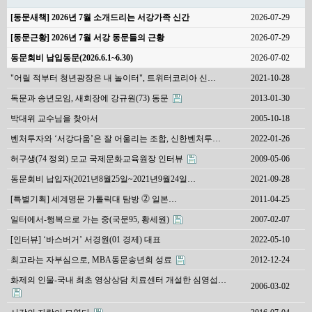
[동문새책] 2026년 7월 소개드리는 서강가족 신간
2026-07-29
[동문근황] 2026년 7월 서강 동문들의 근황
2026-07-29
동문회비 납입동문(2026.6.1~6.30)
2026-07-02
"어릴 적부터 청년광장은 내 놀이터", 트위터코리아 신…
2021-10-28
독문과 송년모임, 새회장에 강규원(73) 동문
2013-01-30
박대위 교수님을 찾아서
2005-10-18
벤처투자와 ‘서강다움’은 잘 어울리는 조합, 신한벤처투…
2022-01-26
허구생(74 정외) 모교 국제문화교육원장 인터뷰
2009-05-06
동문회비 납입자(2021년8월25일~2021년9월24일…
2021-09-28
[특별기획] 세계명문 가톨릭대 탐방 ⓶ 일본…
2011-04-25
일터에서-행복으로 가는 중(국문95, 황세원)
2007-02-07
[인터뷰] ‘바스버거’ 서경원(01 경제) 대표
2022-05-10
최고라는 자부심으로, MBA동문송년회 성료
2012-12-24
화제의 인물-국내 최초 영상상담 치료센터 개설한 심영섭…
2006-03-02