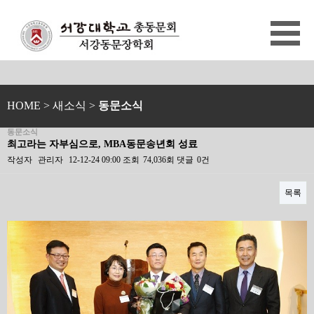
HOME
> 새소식 >
동문소식
동문소식
최고라는 자부심으로, MBA동문송년회 성료
작성자
관리자
12-12-24 09:00
조회
74,036회
댓글
0건
목록
본문