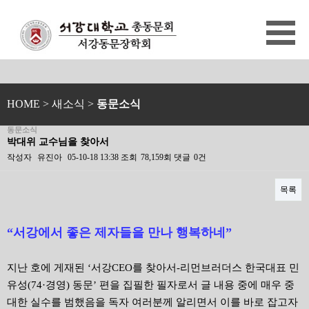
HOME
> 새소식 >
동문소식
동문소식
박대위 교수님을 찾아서
작성자
유진아
05-10-18 13:38
조회
78,159회
댓글
0건
목록
본문
“서강에서 좋은 제자들을 만나 행복하네”
지난 호에 게재된 ‘서강CEO를 찾아서-리먼브러더스 한국대표 민
유성(74·경영) 동문’ 편을 집필한 필자로서 글 내용 중에 매우 중
대한 실수를 범했음을 독자 여러분께 알리면서 이를 바로 잡고자