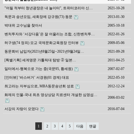
"어릴 적부터 청년광장은 내 놀이터", 트위터코리아 신…
2021-10-28
독문과 송년모임, 새회장에 강규원(73) 동문
2013-01-30
박대위 교수님을 찾아서
2005-10-18
벤처투자와 ‘서강다움’은 잘 어울리는 조합, 신한벤처투…
2022-01-26
허구생(74 정외) 모교 국제문화교육원장 인터뷰
2009-05-06
동문회비 납입자(2021년8월25일~2021년9월24일…
2021-09-28
[특별기획] 세계명문 가톨릭대 탐방 ⓶ 일본…
2011-04-25
일터에서-행복으로 가는 중(국문95, 황세원)
2007-02-07
[인터뷰] ‘바스버거’ 서경원(01 경제) 대표
2022-05-10
최고라는 자부심으로, MBA동문송년회 성료
2012-12-24
화제의 인물-국내 최초 영상상담 치료센터 개설한 심영섭…
2006-03-02
서강의 자랑이 모였다
2016-07-04
1
2
3
4
5
다음
맨끝